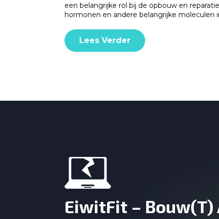
een belangrijke rol bij de opbouw en reparat
hormonen en andere belangrijke moleculen in
Lees Verder
EiwitFit – Bouw(t)