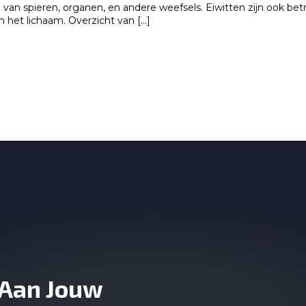
ie van spieren, organen, en andere weefsels. Eiwitten zijn ook 
 het lichaam. Overzicht van […]
 Aan Jouw